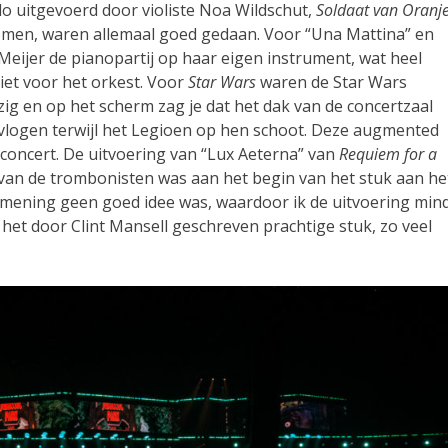
o uitgevoerd door violiste Noa Wildschut,
Soldaat van Oranj
nomen, waren allemaal goed gedaan. Voor “Una Mattina” en
Meijer de pianopartij op haar eigen instrument, wat heel
iet voor het orkest. Voor
Star Wars
waren de Star Wars
g en op het scherm zag je dat het dak van de concertzaal
vlogen terwijl het Legioen op hen schoot. Deze augmented
t concert. De uitvoering van “Lux Aeterna” van
Requiem for a
van de trombonisten was aan het begin van het stuk aan he
mening geen goed idee was, waardoor ik de uitvoering min
het door Clint Mansell geschreven prachtige stuk, zo veel