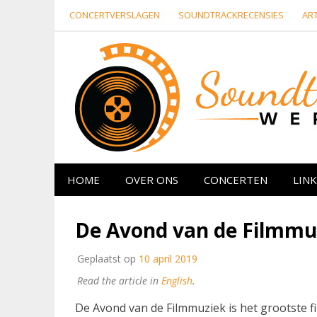
Naar
CONCERTVERSLAGEN
SOUNDTRACKRECENSIES
ART
de
inhoud
springen
Website over filmmuziek en muziek van ande
HOME
OVER ONS
CONCERTEN
LINK
De Avond van de Filmmu
Geplaatst op
10 april 2019
Read the article in
English
.
De Avond van de Filmmuziek is het grootste f