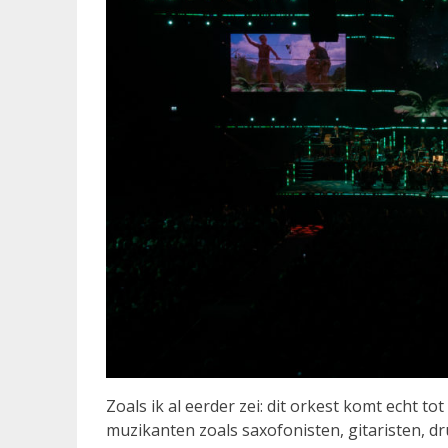
Zoals ik al eerder zei: dit orkest komt echt tot
muzikanten zoals saxofonisten, gitaristen, 