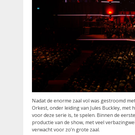
Nadat de enorme zaal vol was gestroomd me
Orkest, onder leiding van Jules Buckley, met 
voor deze serie is, te spelen. Binnen de eerst
productie van de show, met veel verbazingwek
verwacht voor zo’n grote zaal.