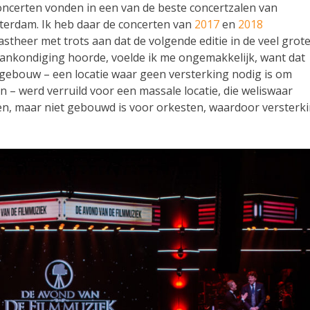
 concerten vonden in een van de beste concertzalen van
terdam. Ik heb daar de concerten van
2017
en
2018
astheer met trots aan dat de volgende editie in de veel grot
ankondiging hoorde, voelde ik me ongemakkelijk, want dat
gebouw – een locatie waar geen versterking nodig is om
n – werd verruild voor een massale locatie, die weliswaar
n, maar niet gebouwd is voor orkesten, waardoor versterk