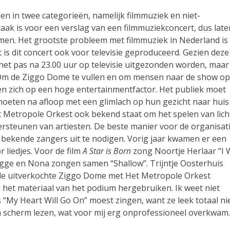
en in twee categorieën, namelijk filmmuziek en niet-
raak is voor een verslag van een filmmuziekconcert, dus late
emen. Het grootste probleem met filmmuziek in Nederland is
 is dit concert ook voor televisie geproduceerd. Gezien deze
 het pas na 23.00 uur op televisie uitgezonden worden, maar
Om de Ziggo Dome te vullen en om mensen naar de show op
nten zich op een hoge entertainmentfactor. Het publiek moet
eten na afloop met een glimlach op hun gezicht naar huis
et Metropole Orkest ook bekend staat om het spelen van lich
dersteunen van artiesten. De beste manier voor de organisat
 bekende zangers uit te nodigen. Vorig jaar kwamen er een
r liedjes. Voor de film
A Star is Born
zong Noortje Herlaar “I W
gge en Nona zongen samen “Shallow”. Trijntje Oosterhuis
lfde uitverkochte Ziggo Dome met Het Metropole Orkest
 het materiaal van het podium hergebruiken. Ik weet niet
s “My Heart Will Go On” moest zingen, want ze leek totaal ni
n scherm lezen, wat voor mij erg onprofessioneel overkwam.