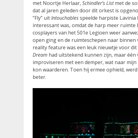
met Noortje Herlaar,
Schindler’s List
met de sol
dat al jaren geleden door dit orkest is opge
“Fly” uit
Intouchables
speelde harpiste Lavinia 
interessant was, omdat de harp meer ruimte l
cosplayers van het 501e Legioen weer aanwezi
open ging en de ruimteschepen naar binnen 
reality feature was een leuk nieuwtje voor di
Dream
had uitstekend kunnen zijn, maar één 
improviseren met een demper, wat naar mijn 
kon waarderen. Toen hij ermee ophield, werd 
beter.