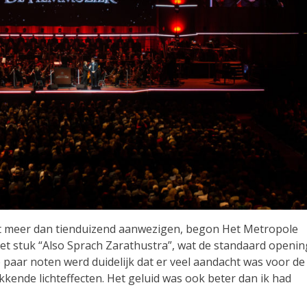
t meer dan tienduizend aanwezigen, begon Het Metropole
het stuk “Also Sprach Zarathustra”, wat de standaard openin
e paar noten werd duidelijk dat er veel aandacht was voor de
kende lichteffecten. Het geluid was ook beter dan ik had