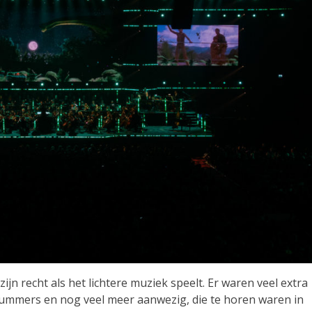
 zijn recht als het lichtere muziek speelt. Er waren veel extra
drummers en nog veel meer aanwezig, die te horen waren in