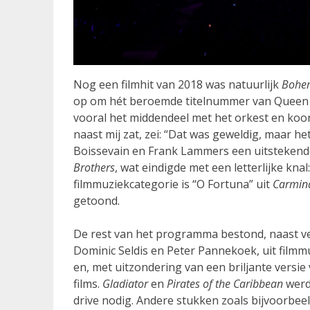
Nog een filmhit van 2018 was natuurlijk
Bohe
op om hét beroemde titelnummer van Queen t
vooral het middendeel met het orkest en koor
naast mij zat, zei: “Dat was geweldig, maar he
Boissevain en Frank Lammers een uitstekend
Brothers
, wat eindigde met een letterlijke knal
filmmuziekcategorie is “O Fortuna” uit
Carmin
getoond.
De rest van het programma bestond, naast ve
Dominic Seldis en Peter Pannekoek, uit filmm
en, met uitzondering van een briljante versie
films.
Gladiator
en
Pirates of the Caribbean
werde
drive nodig. Andere stukken zoals bijvoorbee