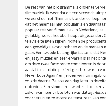
De rest van het programma is onder te verdel
filmmuziek. Ik weet dat dit een vreemde uitsp
we eerst de niet-filmmuziek onder de loep n
dat het helemaal niet populair is en daarnaast
populariteit van filmmuziek in Nederland, zal
gelukkig wordt het überhaupt uitgezonden. 
televisie te laten kijken, richten de produce
een geweldige avond hebben en de mensen mo
gaan. Een tweede belangrijke factor is dat H
en jazzy muziek en zeer ervaren is in het on
om deze twee factoren te combineren is door
aantal films uit die perfect geschikt waren voo
Never Love Again” en Jeroen van Koningsbru
volgde daarna. Ze zou een dag later in deze
optreden. Een slimme zet, want zo kon men al
zeker wanneer er besloten was dat zij
Titanic
’
voorbereid en ze moest de tekst zelfs van ee