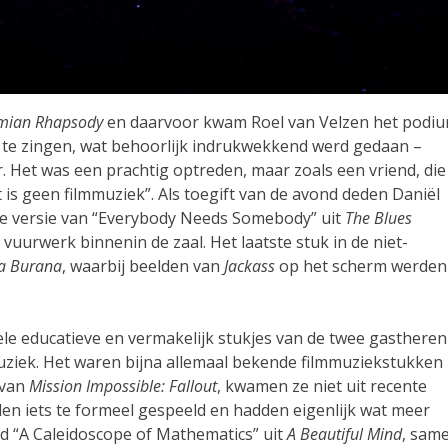
mian Rhapsody
en daarvoor kwam Roel van Velzen het podi
e zingen, wat behoorlijk indrukwekkend werd gedaan –
. Het was een prachtig optreden, maar zoals een vriend, die
t is geen filmmuziek”. Als toegift van de avond deden Daniël
e versie van “Everybody Needs Somebody” uit
The Blues
: vuurwerk binnenin de zaal. Het laatste stuk in de niet-
a Burana
, waarbij beelden van
Jackass
op het scherm werden
le educatieve en vermakelijk stukjes van de twee gastheren
uziek. Het waren bijna allemaal bekende filmmuziekstukken
 van
Mission Impossible: Fallout
, kwamen ze niet uit recente
n iets te formeel gespeeld en hadden eigenlijk wat meer
ld “A Caleidoscope of Mathematics” uit
A Beautiful Mind
, sam