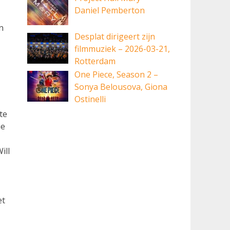
Daniel Pemberton
n
Desplat dirigeert zijn
filmmuziek – 2026-03-21,
Rotterdam
One Piece, Season 2 –
Sonya Belousova, Giona
Ostinelli
te
ie
ill
et