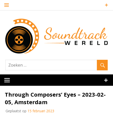
Naar
de
inhoud
springen
Website over filmmuziek en muziek van andere media
Soundtrack
Through Composers’ Eyes – 2023-02-
05, Amsterdam
Geplaatst op
15 februari 2023