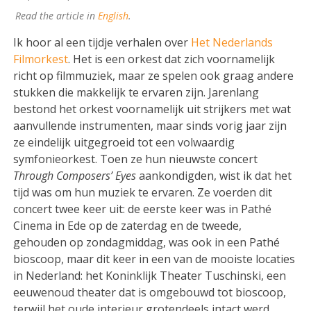
Read the article in
English
.
Ik hoor al een tijdje verhalen over
Het Nederlands
Filmorkest
. Het is een orkest dat zich voornamelijk
richt op filmmuziek, maar ze spelen ook graag andere
stukken die makkelijk te ervaren zijn. Jarenlang
bestond het orkest voornamelijk uit strijkers met wat
aanvullende instrumenten, maar sinds vorig jaar zijn
ze eindelijk uitgegroeid tot een volwaardig
symfonieorkest. Toen ze hun nieuwste concert
Through Composers’ Eyes
aankondigden, wist ik dat het
tijd was om hun muziek te ervaren. Ze voerden dit
concert twee keer uit: de eerste keer was in Pathé
Cinema in Ede op de zaterdag en de tweede,
gehouden op zondagmiddag, was ook in een Pathé
bioscoop, maar dit keer in een van de mooiste locaties
in Nederland: het Koninklijk Theater Tuschinski, een
eeuwenoud theater dat is omgebouwd tot bioscoop,
terwijl het oude interieur grotendeels intact werd