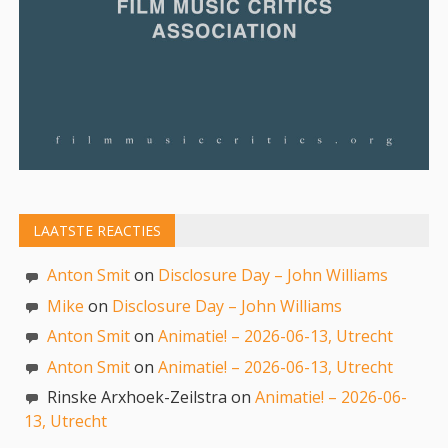
LAATSTE REACTIES
Anton Smit
on
Disclosure Day – John Williams
Mike
on
Disclosure Day – John Williams
Anton Smit
on
Animatie! – 2026-06-13, Utrecht
Anton Smit
on
Animatie! – 2026-06-13, Utrecht
Rinske Arxhoek-Zeilstra on
Animatie! – 2026-06-
13, Utrecht