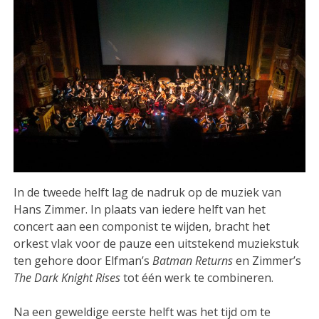
In de tweede helft lag de nadruk op de muziek van
Hans Zimmer. In plaats van iedere helft van het
concert aan een componist te wijden, bracht het
orkest vlak voor de pauze een uitstekend muziekstuk
ten gehore door Elfman’s
Batman Returns
en Zimmer’s
The Dark Knight Rises
tot één werk te combineren.
Na een geweldige eerste helft was het tijd om te