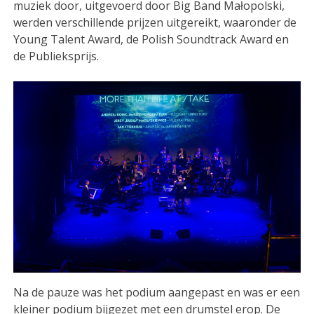
muziek door, uitgevoerd door Big Band Małopolski,
werden verschillende prijzen uitgereikt, waaronder de
Young Talent Award, de Polish Soundtrack Award en
de Publieksprijs.
Na de pauze was het podium aangepast en was er een
kleiner podium bijgezet met een drumstel erop. De