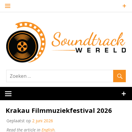
Naar
de
inhoud
springen
Website over filmmuziek en muziek van andere media
Soundtrack
Krakau Filmmuziekfestival 2026
Geplaatst op
2 juni 2026
Read the article in
English
.