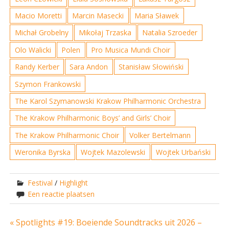
Macio Moretti
Marcin Masecki
Maria Sławek
Michał Grobelny
Mikołaj Trzaska
Natalia Szroeder
Olo Walicki
Polen
Pro Musica Mundi Choir
Randy Kerber
Sara Andon
Stanisław Słowiński
Szymon Frankowski
The Karol Szymanowski Krakow Philharmonic Orchestra
The Krakow Philharmonic Boys’ and Girls’ Choir
The Krakow Philharmonic Choir
Volker Bertelmann
Weronika Byrska
Wojtek Mazolewski
Wojtek Urbański
Festival
/
Highlight
Een reactie plaatsen
Bericht
« Spotlights #19: Boeiende Soundtracks uit 2026 –