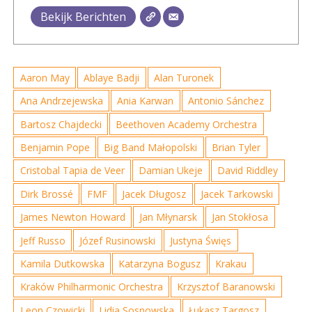
Bekijk Berichten
Aaron May
Ablaye Badji
Alan Turonek
Ana Andrzejewska
Ania Karwan
Antonio Sánchez
Bartosz Chajdecki
Beethoven Academy Orchestra
Benjamin Pope
Big Band Małopolski
Brian Tyler
Cristobal Tapia de Veer
Damian Ukeje
David Riddley
Dirk Brossé
FMF
Jacek Długosz
Jacek Tarkowski
James Newton Howard
Jan Młynarsk
Jan Stokłosa
Jeff Russo
Józef Rusinowski
Justyna Święs
Kamila Dutkowska
Katarzyna Bogusz
Krakau
Kraków Philharmonic Orchestra
Krzysztof Baranowski
Leon Czowicki
Lidia Sosnowska
Łukasz Targosz