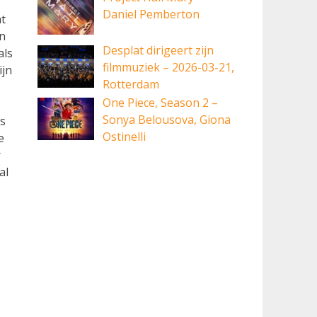
Daniel Pemberton
at
en
Desplat dirigeert zijn
als
filmmuziek – 2026-03-21,
ijn
Rotterdam
One Piece, Season 2 –
Sonya Belousova, Giona
ks
Ostinelli
e
r
al