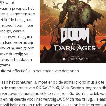
1993 werd
waarin je vanuit het
allerlei demonen kon
 liefde terug aan
eïnvloed. Toen meer
ondigd, waren
succesvol de game
endsnel vooruit zijn
uitkwam, een groot
oe ze de zwijgzame
f was in het doden
jgzame
iterst effectief is in het doden van demonen.
 aan het scheuren is, moet er op de achtergrond muziek te
 en de componist van
DOOM (2016)
, Mick Gordon, begreep di
 oorverdovende metalmuziek te schrijven. Gordon’s muziek vo
 en hij keerde voor het vervolg
DOOM Eternal
terug. Helaas
twikkeling ervan ruzie, waarover je veel op het internet k