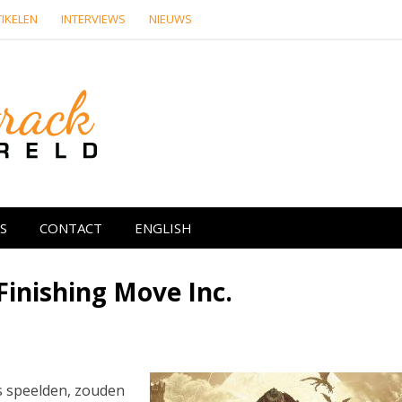
IKELEN
INTERVIEWS
NIEUWS
Soundtrackwere
re media
S
CONTACT
ENGLISH
inishing Move Inc.
s speelden, zouden