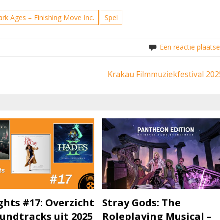
k Ages – Finishing Move Inc.
Spel
Een reactie plaats
Krakau Filmmuziekfestival 202
ghts #17: Overzicht
Stray Gods: The
undtracks uit 2025
Roleplaying Musical –