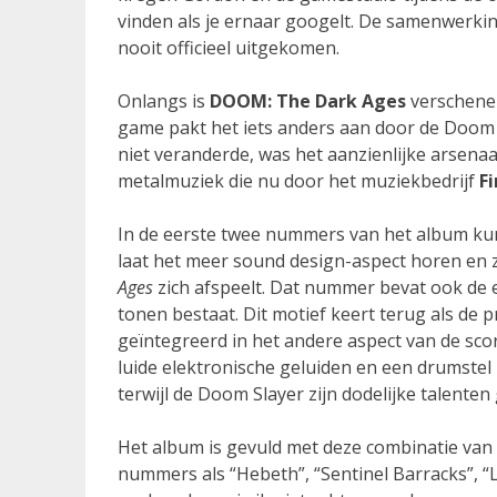
vinden als je ernaar googelt. De samenwerki
nooit officieel uitgekomen.
Onlangs is
DOOM: The Dark Ages
verschenen
game pakt het iets anders aan door de Doom S
niet veranderde, was het aanzienlijke arsena
metalmuziek die nu door het muziekbedrijf
F
In de eerste twee nummers van het album kun
laat het meer sound design-aspect horen en 
Ages
zich afspeelt. Dat nummer bevat ook de e
tonen bestaat. Dit motief keert terug als de 
geïntegreerd in het andere aspect van de sco
luide elektronische geluiden en een drumste
terwijl de Doom Slayer zijn dodelijke talenten
Het album is gevuld met deze combinatie va
nummers als “Hebeth”, “Sentinel Barracks”, “L