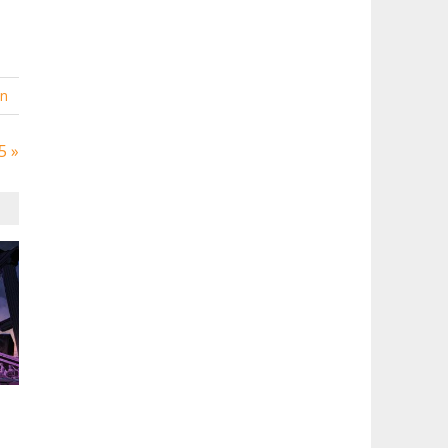
en
5 »