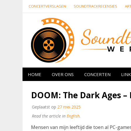
Naar
CONCERTVERSLAGEN
SOUNDTRACKRECENSIES
ART
de
inhoud
springen
Website over filmmuziek en muziek van ande
HOME
OVER ONS
CONCERTEN
LINK
DOOM: The Dark Ages – F
Geplaatst op
27 mei 2025
Read the article in
English
.
Mensen van mijn leeftijd die toen al PC-game