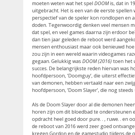
moeten weten wat het spel
DOOM
is, dat in 
uitgebracht. Het is een van de eerste spellen 
perspectief van de speler kon rondlopen en 
doden. Tegenwoordig denken veel mensen met
dat spel, en veel games daarna zijn erdoor b
dan tien jaar geleden de reboot werd aangek
mensen enthousiast maar ook benieuwd hoe 
zou zijn in een wereld waarin videogames raz
gegaan. Gelukkig was
DOOM (2016)
toen het 
succes. De belangrijkste reden hiervan was h
hoofdpersoon, ‘Doomguy’, die uiterst effectie
van demonen, hebben vertaald naar een zwi
hoofdpersoon, ‘Doom Slayer’, die nog steeds u
Als de Doom Slayer door al die demonen heen
horen zijn om dit bloedbad te ondersteunen
opdracht heel goed door pure. . , ruwe. . en
de reboot van 2016 werd zeer goed ontvangen
kregen Gordon en de gamestudio tijdens de on