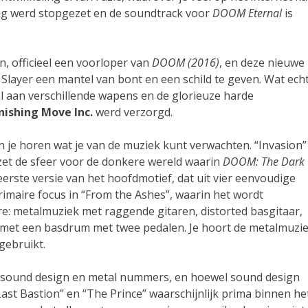
ng werd stopgezet en de soundtrack voor
DOOM Eternal
is
, officieel een voorloper van
DOOM (2016)
, en deze nieuwe
layer een mantel van bont en een schild te geven. Wat ech
al aan verschillende wapens en de glorieuze harde
inishing Move Inc.
werd verzorgd.
 je horen wat je van de muziek kunt verwachten. “Invasion”
zet de sfeer voor de donkere wereld waarin
DOOM: The Dark
erste versie van het hoofdmotief, dat uit vier eenvoudige
primaire focus in “From the Ashes”, waarin het wordt
re: metalmuziek met raggende gitaren, distorted basgitaar,
l met een basdrum met twee pedalen. Je hoort de metalmuzi
 gebruikt.
n sound design en metal nummers, en hoewel sound design
ast Bastion” en “The Prince” waarschijnlijk prima binnen he