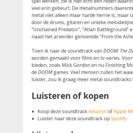
spel werken, zie ik niet echt een reden waar
veel erin gebeurt. De metalnummers daarenteg
metal niet alleen maar harde herrie is, maar 
door de drums, gitaren en unieke melodielij
“Unchained Predator”, “Atlan Battleground” en
naast het al eerder genoemde “From the Ashe
Toen ik naar de soundtrack van
DOOM: The Da
worden gemaakt voor films en tv-series. Voor 
bieden, zoals Mick Gordon en nu Finishing Mo
de
DOOM
games. Veel mensen zullen het waars
luister, zou ik graag meer metal soundtracks 
Luisteren of kopen
Koop deze soundtrack
Amazon
of
Apple M
Luister naar deze soundtrack op
Spotify