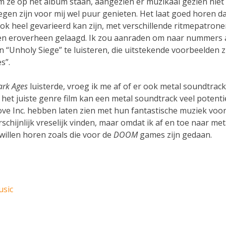
om ze op het album staan, aangezien er muzikaal gezien niet
en zijn voor mij wel puur genieten. Het laat goed horen d
ook heel gevarieerd kan zijn, met verschillende ritmepatron
nen eroverheen gelaagd. Ik zou aanraden om naar nummers 
 “Unholy Siege” te luisteren, die uitstekende voorbeelden z
s”.
rk Ages
luisterde, vroeg ik me af of er ook metal soundtrac
het juiste genre film kan een metal soundtrack veel potenti
ve Inc. hebben laten zien met hun fantastische muziek voo
chijnlijk vreselijk vinden, maar omdat ik af en toe naar met
willen horen zoals die voor de
DOOM
games zijn gedaan.
usic