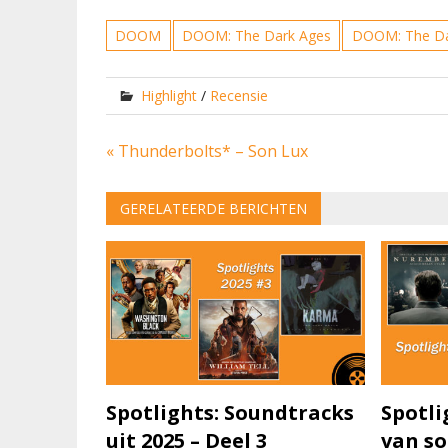
DOOM
DOOM: The Dark Ages
DOOM: The Dar
Highlight
/
Recensie
Bericht
« Thunderbolts* – Son Lux
navigatie
GERELATEERDE BERICHTEN
Spotlights: Soundtracks
Spotli
uit 2025 – Deel 3
van so