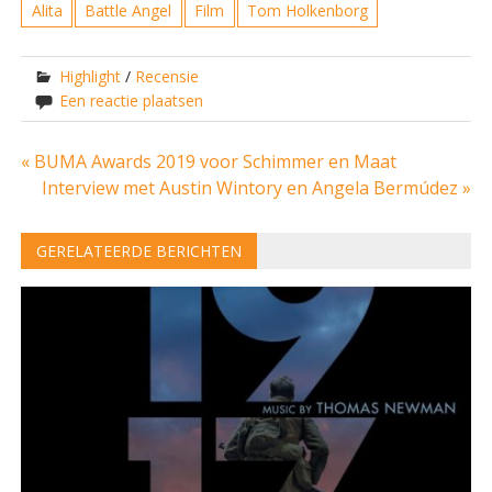
Alita
Battle Angel
Film
Tom Holkenborg
Highlight
/
Recensie
Een reactie plaatsen
Bericht
« BUMA Awards 2019 voor Schimmer en Maat
Interview met Austin Wintory en Angela Bermúdez »
navigatie
GERELATEERDE BERICHTEN