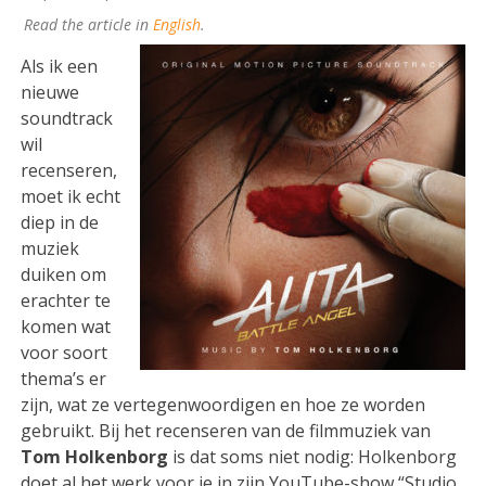
Read the article in
English
.
Als ik een
nieuwe
soundtrack
wil
recenseren,
moet ik echt
diep in de
muziek
duiken om
erachter te
komen wat
voor soort
thema’s er
zijn, wat ze vertegenwoordigen en hoe ze worden
gebruikt. Bij het recenseren van de filmmuziek van
Tom Holkenborg
is dat soms niet nodig: Holkenborg
doet al het werk voor je in zijn YouTube-show “Studio