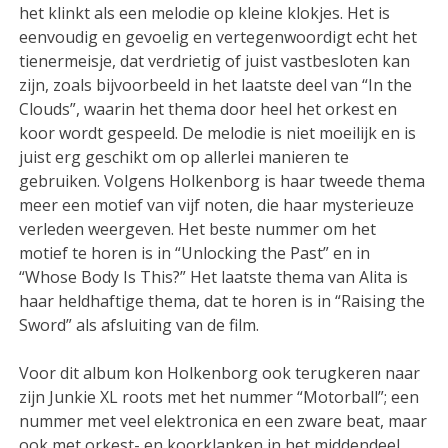
het klinkt als een melodie op kleine klokjes. Het is
eenvoudig en gevoelig en vertegenwoordigt echt het
tienermeisje, dat verdrietig of juist vastbesloten kan
zijn, zoals bijvoorbeeld in het laatste deel van “In the
Clouds”, waarin het thema door heel het orkest en
koor wordt gespeeld. De melodie is niet moeilijk en is
juist erg geschikt om op allerlei manieren te
gebruiken. Volgens Holkenborg is haar tweede thema
meer een motief van vijf noten, die haar mysterieuze
verleden weergeven. Het beste nummer om het
motief te horen is in “Unlocking the Past” en in
“Whose Body Is This?” Het laatste thema van Alita is
haar heldhaftige thema, dat te horen is in “Raising the
Sword” als afsluiting van de film.
Voor dit album kon Holkenborg ook terugkeren naar
zijn Junkie XL roots met het nummer “Motorball”; een
nummer met veel elektronica en een zware beat, maar
ook met orkest- en koorklanken in het middendeel.