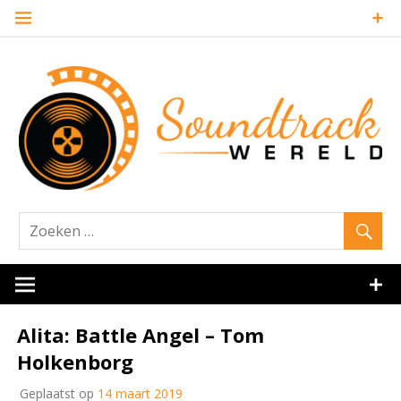
Naar
de
inhoud
springen
Website over filmmuziek en muziek van andere media
Soundtrack
Alita: Battle Angel – Tom
Holkenborg
Geplaatst op
14 maart 2019