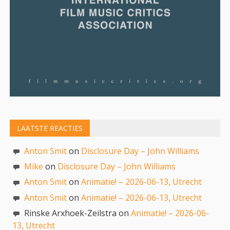
LAATSTE REACTIES
Anton Smit
on
Disclosure Day – John Williams
Mike
on
Disclosure Day – John Williams
Anton Smit
on
Animatie! – 2026-06-13, Utrecht
Anton Smit
on
Animatie! – 2026-06-13, Utrecht
Rinske Arxhoek-Zeilstra on
Animatie! – 2026-06-
13, Utrecht