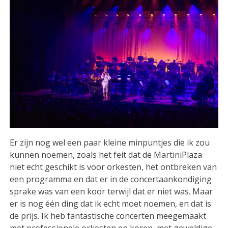
Er zijn nog wel een paar kleine minpuntjes die ik zou
kunnen noemen, zoals het feit dat de MartiniPlaza
niet echt geschikt is voor orkesten, het ontbreken van
een programma en dat er in de concertaankondiging
sprake was van een koor terwijl dat er niet was. Maar
er is nog één ding dat ik echt moet noemen, en dat is
de prijs. Ik heb fantastische concerten meegemaakt
met professionele orkesten en koren, met geweldige