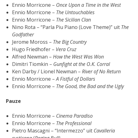
Ennio Morricone –
Once Upon a Time in the West
Ennio Morricone –
The Untouchables
Ennio Morricone –
The Sicilian Clan
Nino Rota – “Parla Piu Piano (Love Theme)” uit
The
Godfather
Jerome Moross –
The Big Country
Hugo Friedhofer –
Vera Cruz
Alfred Newman –
How the West Was Won
Dimitri Tiomkin –
Gunfight at the O.K. Corral
Ken Darby / Lionel Newman –
River of No Return
Ennio Morricone –
A Fistful of Dollars
Ennio Morricone –
The Good, the Bad and the Ugly
Pauze
Ennio Morricone –
Cinema Paradiso
Ennio Morricone –
The Professional
Pietro Mascagni – “Intermezzo” uit
Cavalleria
rusticana
(
Raging Bull)