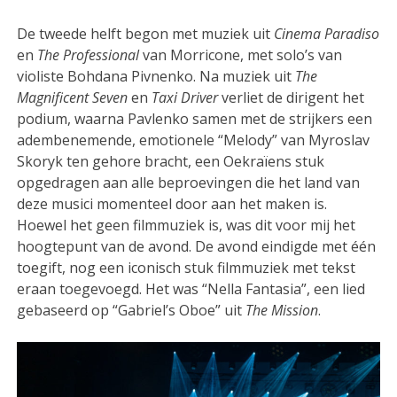
De tweede helft begon met muziek uit
Cinema Paradiso
en
The Professional
van Morricone, met solo’s van
violiste Bohdana Pivnenko. Na muziek uit
The
Magnificent Seven
en
Taxi Driver
verliet de dirigent het
podium, waarna Pavlenko samen met de strijkers een
adembenemende, emotionele “Melody” van Myroslav
Skoryk ten gehore bracht, een Oekraïens stuk
opgedragen aan alle beproevingen die het land van
deze musici momenteel door aan het maken is.
Hoewel het geen filmmuziek is, was dit voor mij het
hoogtepunt van de avond. De avond eindigde met één
toegift, nog een iconisch stuk filmmuziek met tekst
eraan toegevoegd. Het was “Nella Fantasia”, een lied
gebaseerd op “Gabriel’s Oboe” uit
The Mission
.