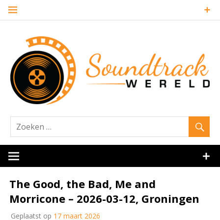
Naar
de
inhoud
springen
Website over filmmuziek en muziek van andere media
Soundtrack
The Good, the Bad, Me and
Morricone – 2026-03-12, Groningen
Geplaatst op
17 maart 2026