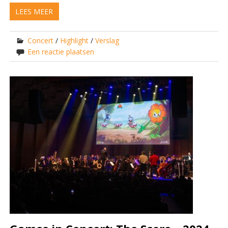
LEES MEER
Concert
/
Highlight
/
Verslag
Een reactie plaatsen