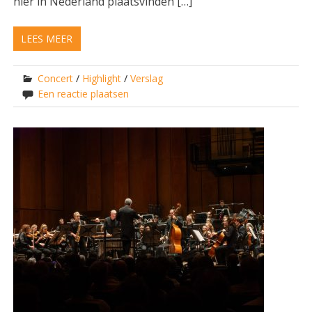
hier in Nederland plaatsvinden […]
LEES MEER
Concert
/
Highlight
/
Verslag
Een reactie plaatsen