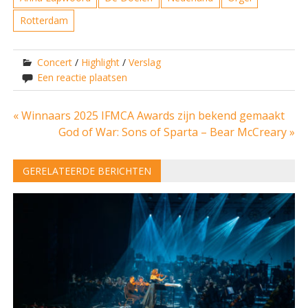
Rotterdam
Concert
/
Highlight
/
Verslag
Een reactie plaatsen
Bericht
« Winnaars 2025 IFMCA Awards zijn bekend gemaakt
God of War: Sons of Sparta – Bear McCreary »
navigatie
GERELATEERDE BERICHTEN