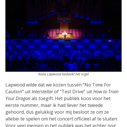
Anna Lapwood bedankt het orgel
Lapwood wilde dat we kozen tussen “No Time For
Caution” uit
Interstellar
of “Test Drive” uit
How to Train
Your Dragon
als toegift. Het publiek koos voor het
eerste nummer, maar ik had liever het tweede
gehoord, dus gelukkig voor mij besloot ze om ze
allebei te spelen om het concert officieel af te sluiten.
Voor veel mensen in het publiek was het echter nog