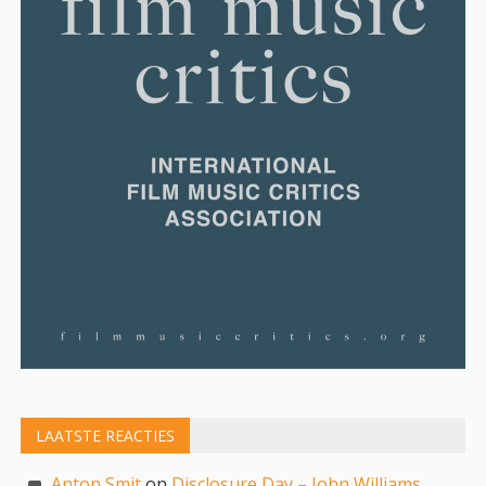
LAATSTE REACTIES
Anton Smit
on
Disclosure Day – John Williams