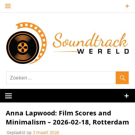
Naar
de
inhoud
springen
Website over filmmuziek en muziek van andere media
Soundtrack
Anna Lapwood: Film Scores and
Minimalism – 2026-02-18, Rotterdam
Geplaatst op
3 maart 2026