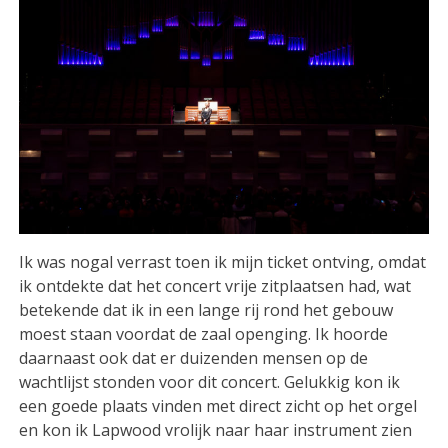
Ik was nogal verrast toen ik mijn ticket ontving, omdat
ik ontdekte dat het concert vrije zitplaatsen had, wat
betekende dat ik in een lange rij rond het gebouw
moest staan voordat de zaal openging. Ik hoorde
daarnaast ook dat er duizenden mensen op de
wachtlijst stonden voor dit concert. Gelukkig kon ik
een goede plaats vinden met direct zicht op het orgel
en kon ik Lapwood vrolijk naar haar instrument zien