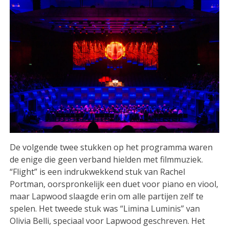
De volgende twee stukken op het programma waren
de enige die geen verband hielden met filmmuziek.
“Flight” is een indrukwekkend stuk van Rachel
Portman, oorspronkelijk een duet voor piano en viool,
maar Lapwood slaagde erin om alle partijen zelf te
spelen. Het tweede stuk was “Limina Luminis” van
Olivia Belli, speciaal voor Lapwood geschreven. Het