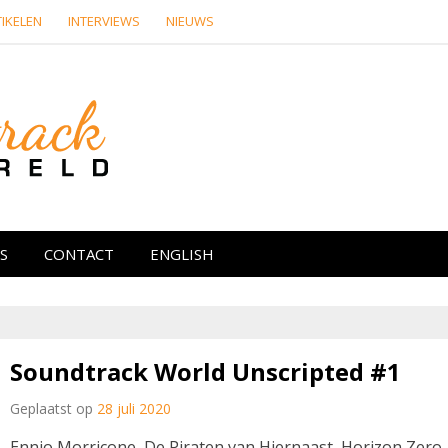
IKELEN
INTERVIEWS
NIEUWS
Soundtrackwere
re media
S
CONTACT
ENGLISH
Soundtrack World Unscripted #1
Geplaatst op
28 juli 2020
Ennio Morricone, De Piraten van Hiernaast, Horizon Zero