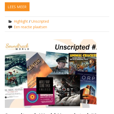
LEES MEER
Highlight
/
Unscripted
Een reactie plaatsen