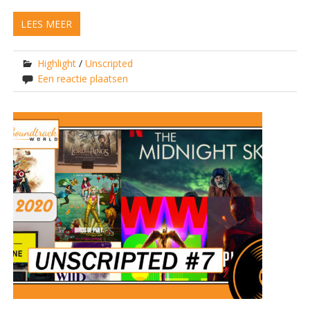
LEES MEER
Highlight
/
Unscripted
Een reactie plaatsen