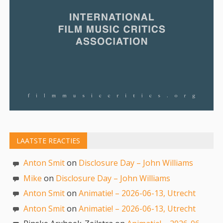
LAATSTE REACTIES
Anton Smit
on
Disclosure Day – John Williams
Mike
on
Disclosure Day – John Williams
Anton Smit
on
Animatie! – 2026-06-13, Utrecht
Anton Smit
on
Animatie! – 2026-06-13, Utrecht