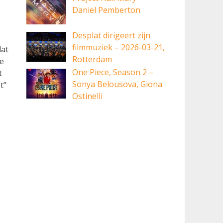
Daniel Pemberton
Desplat dirigeert zijn
filmmuziek – 2026-03-21,
dat
Rotterdam
he
One Piece, Season 2 –
t
Sonya Belousova, Giona
t”
Ostinelli