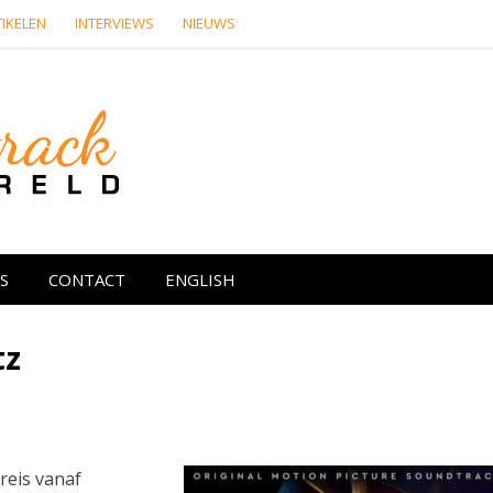
IKELEN
INTERVIEWS
NIEUWS
Soundtrackwere
re media
S
CONTACT
ENGLISH
tz
reis vanaf