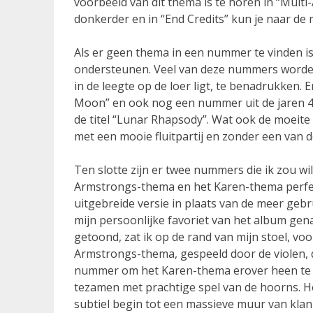
voorbeeld van dit thema is te horen in “Multi-
donkerder en in “End Credits” kun je naar de 
Als er geen thema in een nummer te vinden is
ondersteunen. Veel van deze nummers worden
in de leegte op de loer ligt, te benadrukken.
Moon” en ook nog een nummer uit de jaren 40
de titel “Lunar Rhapsody”. Wat ook de moeite
met een mooie fluitpartij en zonder een van d
Ten slotte zijn er twee nummers die ik zou wi
Armstrongs-thema en het Karen-thema perfe
uitgebreide versie in plaats van de meer gebr
mijn persoonlijke favoriet van het album ge
getoond, zat ik op de rand van mijn stoel, 
Armstrongs-thema, gespeeld door de violen, da
nummer om het Karen-thema erover heen te s
tezamen met prachtige spel van de hoorns. 
subtiel begin tot een massieve muur van klan