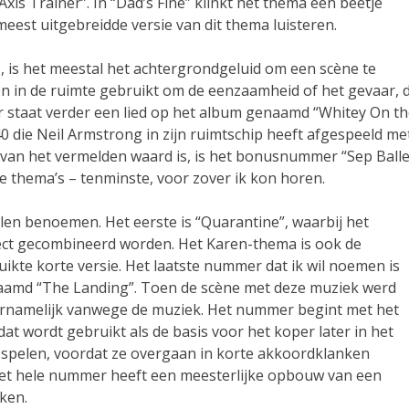
Axis Trainer”. In “Dad’s Fine” klinkt het thema een beetje
meest uitgebreidde versie van dit thema luisteren.
, is het meestal het achtergrondgeluid om een scène te
 in de ruimte gebruikt om de eenzaamheid of het gevaar, 
 Er staat verder een lied op het album genaamd “Whitey On t
 die Neil Armstrong in zijn ruimtschip heeft afgespeeld me
 van het vermelden waard is, is het bonusnummer “Sep Balle
e thema’s – tenminste, voor zover ik kon horen.
llen benoemen. Het eerste is “Quarantine”, waarbij het
ct gecombineerd worden. Het Karen-thema is ook de
uikte korte versie. Het laatste nummer dat ik wil noemen is
naamd “The Landing”. Toen de scène met deze muziek werd
voornamelijk vanwege de muziek. Het nummer begint met het
t wordt gebruikt als de basis voor het koper later in het
pelen, voordat ze overgaan in korte akkoordklanken
Het hele nummer heeft een meesterlijke opbouw van een
ken.