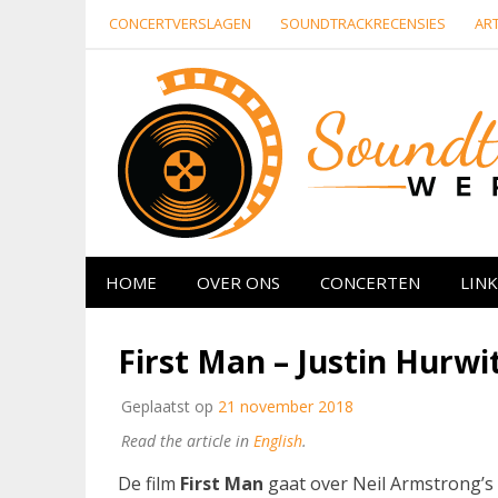
Naar
CONCERTVERSLAGEN
SOUNDTRACKRECENSIES
ART
de
inhoud
springen
Website over filmmuziek en muziek van ande
HOME
OVER ONS
CONCERTEN
LINK
First Man – Justin Hurwi
Geplaatst op
21 november 2018
Read the article in
English
.
De film
First Man
gaat over Neil Armstrong’s 