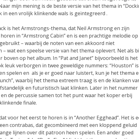
aar mijn mening is de beste versie van het thema in “Dock
 in een vrolijk klinkende wals is geïntegreerd .
ck is het Armstrongs-thema, dat Neil Armstrong en zijn
te horen in “Armstrong Cabin” en is een prachtige melodie op
gebruikt – waarbij de noten van een akkoord niet
 – wat een speelse versie van het thema oplevert. Net als bi
r boven op het album. In “Pat and Janet” bijvoorbeeld is het
 ook leuk verborgen in twee geweldige nummers: “Houston” is
n spelen en als je er goed naar luistert, kun je het thema e
unch”, waarbij het thema extreem traag is en de klanken va
fstandelijk en futuristisch laat klinken. Later in het nummer
 en de percussie samen tot het punt waar het koper erbij
inkende finale.
at voor het eerst te horen is in “Another Egghead”. Het is 
op een contrabas, dat gecombineerd met een kloppend geluid
lange lijnen over dit patroon heen spelen. Een ander goed