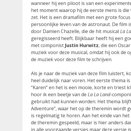
wanneer hij een piloot is van een experimente
het moment waarop hij de eerste mens is die
zet. Het is een dramafilm met een grote focus
persoonlijke leven van de astronaut. De film 
door Damien Chazelle, die de hit musical
La L
geregisseerd heeft. Blijkbaar heeft hij een g
met componist
Justin Hurwitz
, die een Oscar
muziek voor deze musical, omdat hij ook de 
de muziek voor deze film te schrijven.
Als je naar de muziek van deze film luistert, 
heel duidelijk naar voren. Het eerste thema is
“Karen” en het is een mooie, korte en triest k
hoor ik een beetje van de
La La Land
-componis
gebruikt had kunnen worden. Het thema blijft
Adventure”, waar het op de theremin wordt ges
is regelmatig te horen. Aan het einde van h
de theremin gespeeld, maar is hier anders da
in alle voorgaande versies maar deze versie 