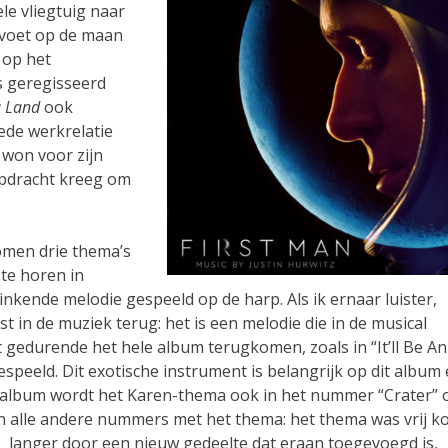
le vliegtuig naar
 voet op de maan
 op het
is geregisseerd
a Land
ook
oede werkrelatie
 won voor zijn
opdracht kreeg om
komen drie thema’s
 te horen in
linkende melodie gespeeld op de harp. Als ik ernaar luister,
t in de muziek terug: het is een melodie die in de musical
 gedurende het hele album terugkomen, zoals in “It’ll Be An
peeld. Dit exotische instrument is belangrijk op dit album
et album wordt het Karen-thema ook in het nummer “Crater” 
n alle andere nummers met het thema: het thema was vrij ko
is langer door een nieuw gedeelte dat eraan toegevoegd is,