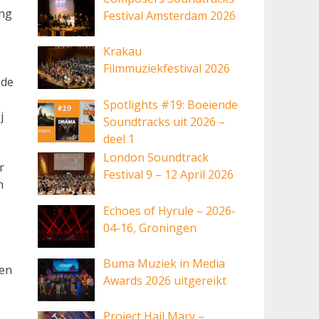
ing
Festival Amsterdam 2026
Krakau
Filmmuziekfestival 2026
 de
Spotlights #19: Boeiende
j
Soundtracks uit 2026 –
deel 1
London Soundtrack
r
Festival 9 – 12 April 2026
n
Echoes of Hyrule – 2026-
04-16, Groningen
Buma Muziek in Media
een
Awards 2026 uitgereikt
Project Hail Mary –