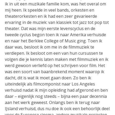
ik in uit een muzikale familie kom, was het overal om
mij heen. Ik speelde in veel bands, orkesten en
theaterorkesten en ik had een zeer gevarieerde
ervaring in de muziek: van klassiek tot jazz tot pop tot
theater. Dat was mijn eerste levenscyclus en de
tweede cyclus begon toen ik naar Amerika verhuisde
en naar het Berklee College of Music ging. Toen ik
daar was, besloot ik om me in de filmmuziek te
verdiepen. Ik besloot om een van hun cursussen te
volgen die je kennis laten maken met filmmuziek en ik
werd gewoon verliefd op het schrijven voor film. Het
was een soort van baanbrekend moment waarop ik
dacht, dit is wat ik moet gaan doen. Zo ben ik
uiteindelijk als filmcomponist naar Los Angeles
verhuisd nadat ik mijn opleiding had afgerond en ben
daar – eigenlijk nog steeds – bijna een paar decennia
aan het werk geweest. Onlangs ben ik terug naar
IJsland verhuisd, dus nu doe ik ook een behoorlijk deel
voor de Europese cinema, andere muzikale projecten