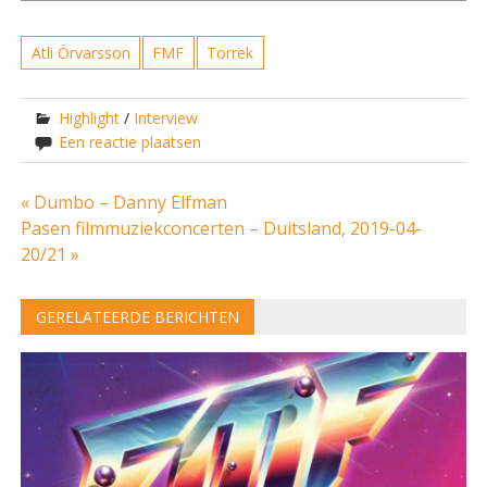
Atli Örvarsson
FMF
Torrek
Highlight
/
Interview
Een reactie plaatsen
Bericht
« Dumbo – Danny Elfman
Pasen filmmuziekconcerten – Duitsland, 2019-04-
navigatie
20/21 »
GERELATEERDE BERICHTEN