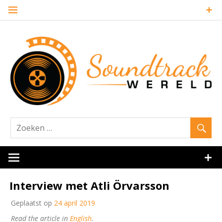
Naar
de
inhoud
springen
Website over filmmuziek en muziek van andere media
Soundtrack
Interview met Atli Örvarsson
Geplaatst op
24 april 2019
Read the article in
English
.