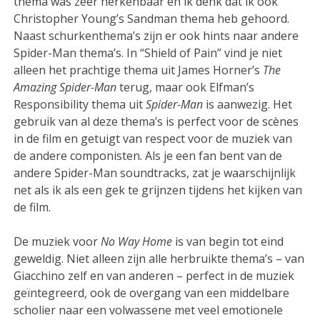
thema was zeer herkenbaar en ik denk dat ik ook
Christopher Young’s Sandman thema heb gehoord.
Naast schurkenthema’s zijn er ook hints naar andere
Spider-Man thema’s. In “Shield of Pain” vind je niet
alleen het prachtige thema uit James Horner’s
The
Amazing Spider-Man
terug, maar ook Elfman’s
Responsibility thema uit
Spider-Man
is aanwezig. Het
gebruik van al deze thema’s is perfect voor de scènes
in de film en getuigt van respect voor de muziek van
de andere componisten. Als je een fan bent van de
andere Spider-Man soundtracks, zat je waarschijnlijk
net als ik als een gek te grijnzen tijdens het kijken van
de film.
De muziek voor
No Way Home
is van begin tot eind
geweldig. Niet alleen zijn alle herbruikte thema’s – van
Giacchino zelf en van anderen – perfect in de muziek
geïntegreerd, ook de overgang van een middelbare
scholier naar een volwassene met veel emotionele