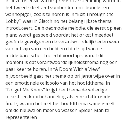
in deze recensie zal bespreken. De stemming wordt in
het tweede deel veel somberder, emotioneler en
wanhopiger, zoals te horen is in “Exit Through the
Lobby”, waarin Giacchino het belangrijkste thema
introduceert. De bloedmooie melodie, die eerst op een
piano wordt gespeeld voordat het orkest meedoet,
geeft de gevolgen en de verantwoordelijkheden weer
van het zijn van een held en dat de tijd van de
middelbare school nu echt voorbij is. Vanaf dit
moment is dat verantwoordelijkheidsthema nog een
paar keer te horen. In “A Doom With a View”
bijvoorbeeld gaat het thema op briljante wijze over in
een emotionele cellosolo van het hoofdthema. In
“Forget Me Knots” krijgt het thema de volledige
orkest- en koorbehandeling als een schitterende
finale, waarin het met het hoofdthema samensmelt
om de nieuwe en meer volwassen Spider-Man te
representeren.