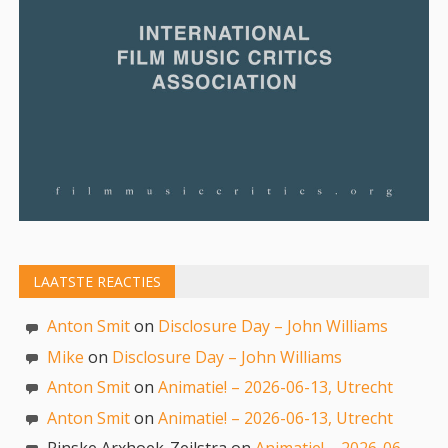
LAATSTE REACTIES
Anton Smit
on
Disclosure Day – John Williams
Mike
on
Disclosure Day – John Williams
Anton Smit
on
Animatie! – 2026-06-13, Utrecht
Anton Smit
on
Animatie! – 2026-06-13, Utrecht