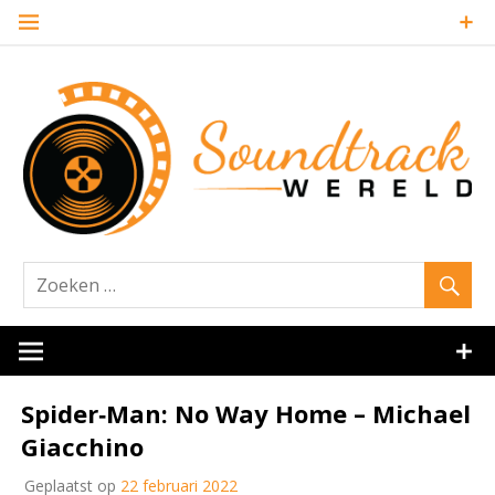
Naar
de
inhoud
springen
Website over filmmuziek en muziek van andere media
Soundtrack
Spider‐Man: No Way Home – Michael
Giacchino
Geplaatst op
22 februari 2022