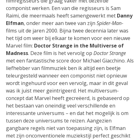
filmregisseurs die graag vaker met dezelfde
componist werken. Een van die regisseurs is Sam
Raimi, die meermaals heeft samengewerkt met
Danny
Elfman
, onder meer aan twee van zijn
Spider-Man
-
films uit de jaren 2000. Bijna twee decennia later was
het tijd om weer bij elkaar te komen voor een nieuwe
Marvel film:
Doctor Strange in the Multiverse of
Madness
. Deze film is het vervolg op
Doctor Strange
met een fantastische score door Michael Giacchino. Als
liefhebber van filmmuziek ben ik altijd een beetje
teleurgesteld wanneer een componist niet opnieuw
wordt ingehuurd voor een vervolg, maar in dit geval
was ik juist meer geïntrigeerd. Het multiversum-
concept dat Marvel heeft gecreëerd, is gebaseerd op
het bestaan van oneindig veel verschillende en
interessante universums – en dat het mogelijk is om
tussen deze universums te reizen. Aangezien
gangbare regels niet van toepassing zijn, is Elfman
met zijn onconventionele muziekstijl perfect geschikt