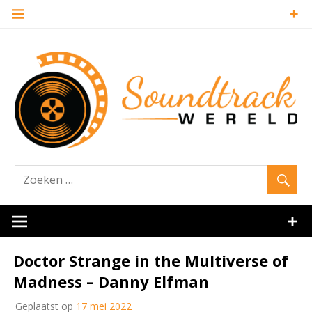
Naar
de
inhoud
springen
Website over filmmuziek en muziek van andere media
Soundtrack
Doctor Strange in the Multiverse of
Madness – Danny Elfman
Geplaatst op
17 mei 2022