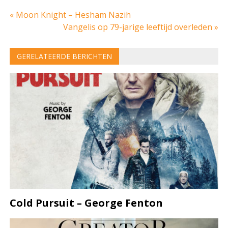
Bericht
« Moon Knight – Hesham Nazih
Vangelis op 79-jarige leeftijd overleden »
navigatie
GERELATEERDE BERICHTEN
Cold Pursuit – George Fenton