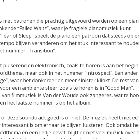
 met patronen die prachtig uitgevoerd worden op een pian
inkende “Failed Waltz”, waar je fragiele pianomuziek kunt
“Fear of Sleep” speelt de piano een patroon dat steeds op e
tempo blijven veranderen om het stuk interessant te houde
et nummer “Transition”.
kt pulserend en elektronisch, zoals te horen is aan het begin
hoofdthema, maar ook in het nummer “Introspect”. Een ander
nge”, waar het donkerder en meer sinister klinkt. De rest van
voor een ambiente sfeer, zoals te horen is in “Good Man”,
n van filmmuziek is Van der Woude ook zangeres, wat te ho
ert en het laatste nummer is op het album.
 of deze soundtrack goed is of niet. De muziek heeft niet ec
interessant is om ernaar te blijven luisteren. Ook omdat he
fdthema en een liedje bevat, blijft er niet veel muziek over