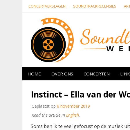
Naar
CONCERTVERSLAGEN
SOUNDTRACKRECENSIES
ART
de
inhoud
springen
Website over filmmuziek en muziek van ande
HOME
OVER ONS
CONCERTEN
LINK
Instinct – Ella van der 
Geplaatst op
6 november 2019
Read the article in
English
.
Soms ben ik te veel gefocust op de muziek ui