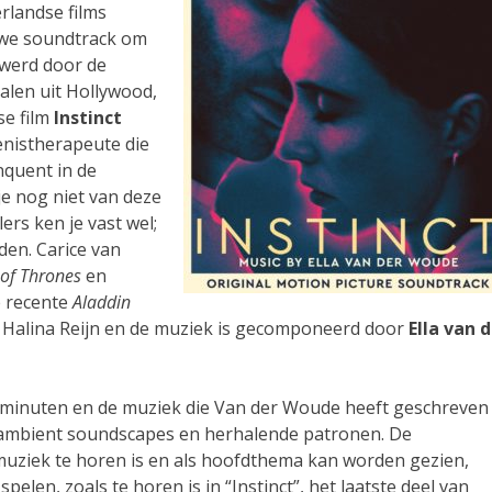
rlandse films
euwe soundtrack om
 werd door de
alen uit Hollywood,
se film
Instinct
genistherapeute die
nquent in de
je nog niet van deze
rs ken je vast wel;
den. Carice van
of Thrones
en
e recente
Aladdin
e Halina Reijn en de muziek is gecomponeerd door
Ella van 
 27 minuten en de muziek die Van der Woude heeft geschreven 
 ambient soundscapes en herhalende patronen. De
 muziek te horen is en als hoofdthema kan worden gezien,
spelen, zoals te horen is in “Instinct”, het laatste deel van