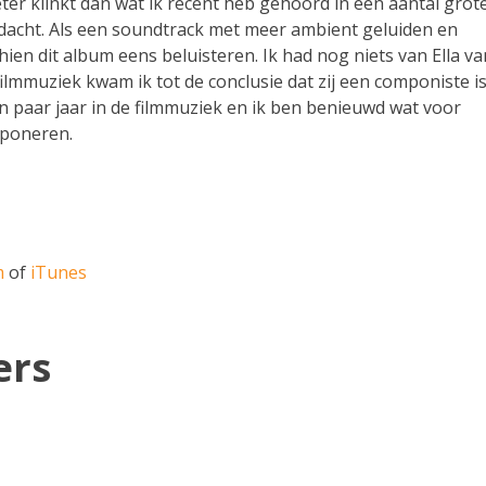
beter klinkt dan wat ik recent heb gehoord in een aantal grot
ordacht. Als een soundtrack met meer ambient geluiden en
hien dit album eens beluisteren. Ik had nog niets van Ella va
lmmuziek kwam ik tot de conclusie dat zij een componiste i
n paar jaar in de filmmuziek en ik ben benieuwd wat voor
mponeren.
n
m
of
iTunes
ers