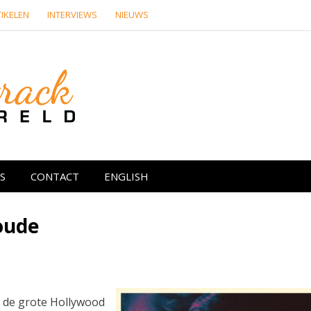
IKELEN
INTERVIEWS
NIEUWS
Soundtrackwere
re media
S
CONTACT
ENGLISH
Woude
t de grote Hollywood