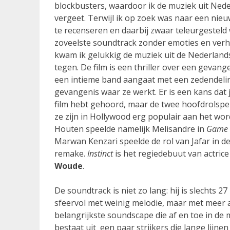
blockbusters, waardoor ik de muziek uit Nede
vergeet. Terwijl ik op zoek was naar een ni
te recenseren en daarbij zwaar teleurgesteld
zoveelste soundtrack zonder emoties en verh
kwam ik gelukkig de muziek uit de Nederland
tegen. De film is een thriller over een gevan
een intieme band aangaat met een zedendeli
gevangenis waar ze werkt. Er is een kans dat 
film hebt gehoord, maar de twee hoofdrolspele
ze zijn in Hollywood erg populair aan het wor
Houten speelde namelijk Melisandre in
Game 
Marwan Kenzari speelde de rol van Jafar in d
remake.
Instinct
is het regiedebuut van actric
Woude
.
De soundtrack is niet zo lang: hij is slechts
sfeervol met weinig melodie, maar met meer
belangrijkste soundscape die af en toe in de
bestaat uit een paar strijkers die lange lijnen 