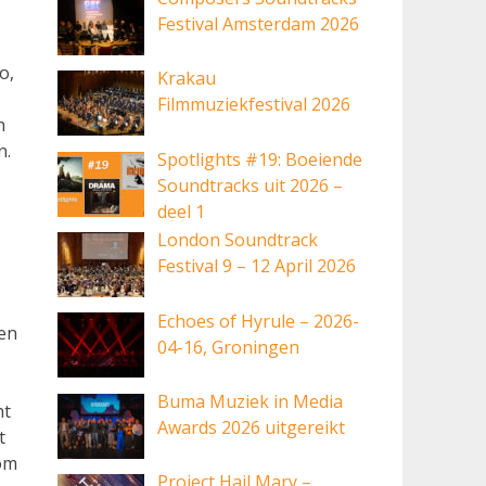
Festival Amsterdam 2026
o,
Krakau
Filmmuziekfestival 2026
n
n.
Spotlights #19: Boeiende
Soundtracks uit 2026 –
deel 1
London Soundtrack
Festival 9 – 12 April 2026
Echoes of Hyrule – 2026-
ren
04-16, Groningen
Buma Muziek in Media
ht
Awards 2026 uitgereikt
t
 om
Project Hail Mary –