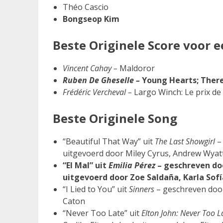
Théo Cascio
Bongseop Kim
Beste Originele Score voor e
Vincent Cahay –
Maldoror
Ruben De Gheselle –
Young Hearts; Ther
Frédéric Vercheval –
Largo Winch: Le prix de 
Beste Originele Song
“Beautiful That Way” uit
The Last Showgirl
– 
uitgevoerd door Miley Cyrus, Andrew Wyat
“El Mal” uit
Emilia Pérez
– geschreven doo
uitgevoerd door Zoe Saldaña, Karla Sof
“I Lied to You” uit
Sinners
– geschreven door
Caton
“Never Too Late” uit
Elton John: Never Too L