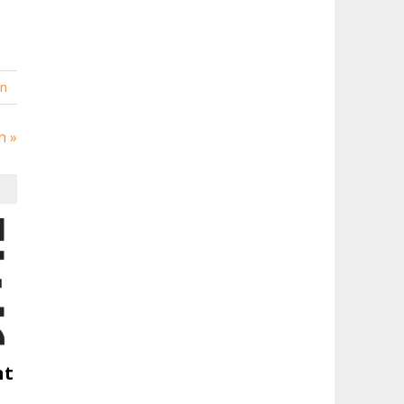
en
n »
nt