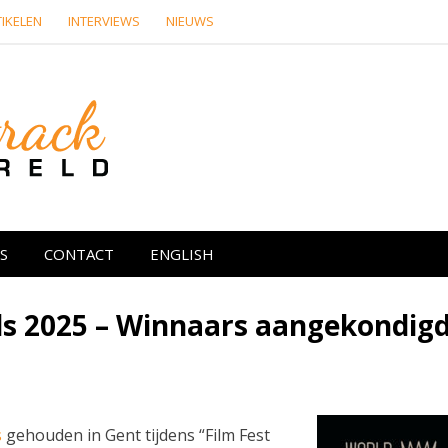
IKELEN
INTERVIEWS
NIEUWS
Soundtrackwere
re media
S
CONTACT
ENGLISH
s 2025 – Winnaars aangekondig
s
gehouden in Gent tijdens “Film Fest