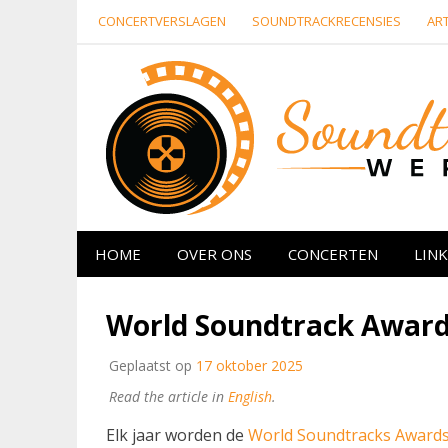
Naar
CONCERTVERSLAGEN
SOUNDTRACKRECENSIES
ART
de
inhoud
springen
Website over filmmuziek en muziek van ande
HOME
OVER ONS
CONCERTEN
LINK
World Soundtrack Award
Geplaatst op
17 oktober 2025
Read the article in
English
.
Elk jaar worden de
World Soundtracks Award