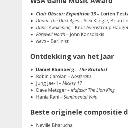
WSA Game Music Award
Clair Obscur: Expedition 33 –
Lorien Test
Doom: The Dark Ages –
Alex Klingle, Brian L
Dune: Awakening –
Knut Avenstroup Hauge
Farewell North –
John Konsolakis
Neva –
Berlinist
Ontdekking van het Jaar
Daniel Blumberg
– The Brutalist
Robin Carolan
– Nosferatu
Jung Jae-il
– Mickey 17
Dave Metzger
– Mufasa: The Lion King
Hania Rani
– Sentimental Valu
Beste originele compositie 
Neville Bharucha