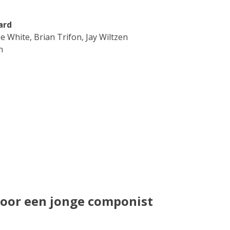
ard
ee White, Brian Trifon, Jay Wiltzen
n
door een jonge componist