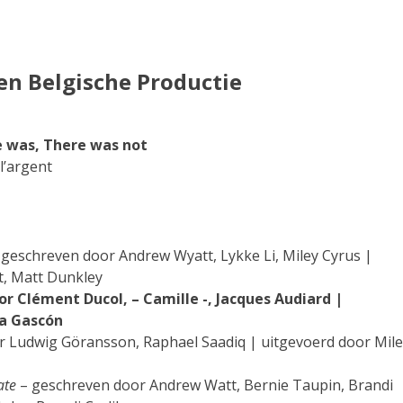
en Belgische Productie
e was, There was not
l’argent
geschreven door Andrew Wyatt, Lykke Li, Miley Cyrus |
t, Matt Dunkley
r Clément Ducol, – Camille -, Jacques Audiard |
ía Gascón
 Ludwig Göransson, Raphael Saadiq | uitgevoerd door Mile
ate
– geschreven door Andrew Watt, Bernie Taupin, Brandi