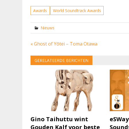
Awards
World Soundtrack Awards
Nieuws
Bericht
« Ghost of Yōtei – Toma Otawa
navigatie
GERELATEERDE BERICHTEN
Gino Taihuttu wint
eSWay
Gouden Kalf voor beste
Soundt