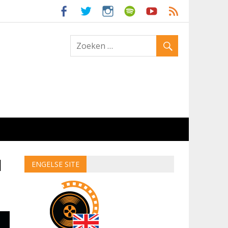
ld
d
ENGELSE SITE