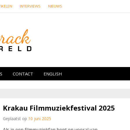
IKELEN
INTERVIEWS
NIEUWS
Soundtrackwere
re media
S
CONTACT
ENGLISH
Krakau Filmmuziekfestival 2025
Geplaatst op
10 juni 2025
Als je een filmmuziekfan bent en vooral van