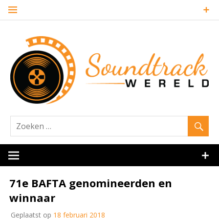
Naar
de
inhoud
springen
Website over filmmuziek en muziek van andere media
Soundtrack
71e BAFTA genomineerden en
winnaar
Geplaatst op
18 februari 2018