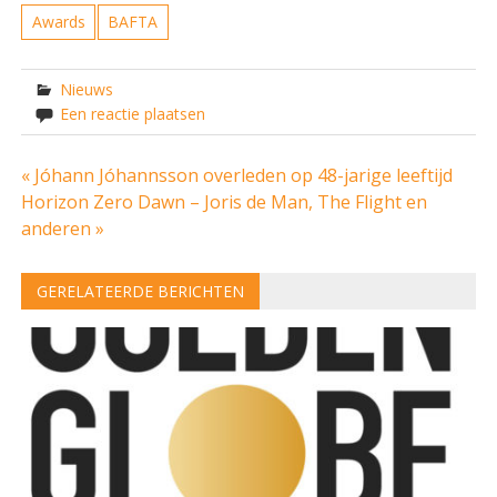
Awards
BAFTA
Nieuws
Een reactie plaatsen
Bericht
« Jóhann Jóhannsson overleden op 48-jarige leeftijd
Horizon Zero Dawn – Joris de Man, The Flight en
navigatie
anderen »
GERELATEERDE BERICHTEN