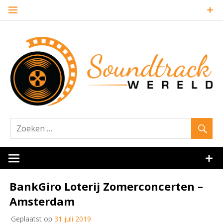
Naar
de
inhoud
springen
Website over filmmuziek en muziek van andere media
Soundtrack
BankGiro Loterij Zomerconcerten –
Amsterdam
Geplaatst op
31 juli 2019