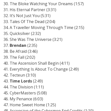
The Bloke Watching Your Dreams (1:57)
His Eternal Partner (3:31)
It’s Not Just You (5:31)
Tales Of The Dead (2:04)
A Traveller Moving Through Time (2:15)
Quicksilver (2:32)
She Was The Universe (3:21)
Brendan
(2:35)
Be Afraid (3:46)
The Fall (2:02)
The Ascension Shall Begin (4:11)
Everything Is About To Change (2:49)
Tecteun (3:10)
Time Lords
(2:49)
The Division (1:11)
CyberMasters (5:08)
My Penance (6:03)
Home Sweet Home (1:25)
Ascension of the Cybermen End Credits (1:10)