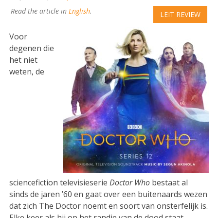
Read the article in
English
.
LEIT REVIEW
Voor
degenen die
het niet
weten, de
sciencefiction televisieserie
Doctor Who
bestaat al
sinds de jaren ’60 en gaat over een buitenaards wezen
dat zich The Doctor noemt en soort van onsterfelijk is.
Elke keer als hij op het randje van de dood staat,