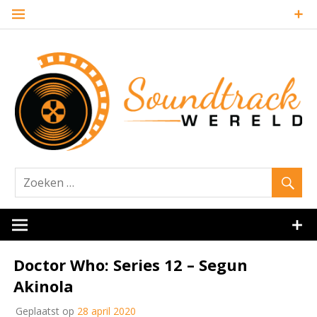
Naar
de
inhoud
springen
Website over filmmuziek en muziek van andere media
Soundtrack
Doctor Who: Series 12 – Segun
Akinola
Geplaatst op
28 april 2020