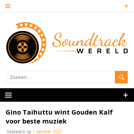
Naar
de
inhoud
springen
Website over filmmuziek en muziek van andere media
Soundtrack
Gino Taihuttu wint Gouden Kalf
voor beste muziek
Geplaatst op
1 oktober 2021