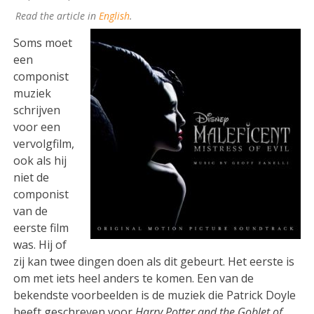
Read the article in
English
.
Soms moet
een
componist
muziek
schrijven
voor een
vervolgfilm,
ook als hij
niet de
componist
van de
eerste film
was. Hij of
zij kan twee dingen doen als dit gebeurt. Het eerste is
om met iets heel anders te komen. Een van de
bekendste voorbeelden is de muziek die Patrick Doyle
heeft geschreven voor
Harry Potter and the Goblet of