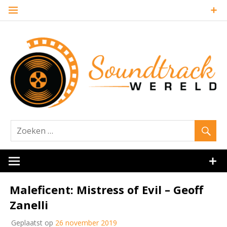
Naar
de
inhoud
springen
Website over filmmuziek en muziek van andere media
Soundtrack
Maleficent: Mistress of Evil – Geoff
Zanelli
Geplaatst op
26 november 2019