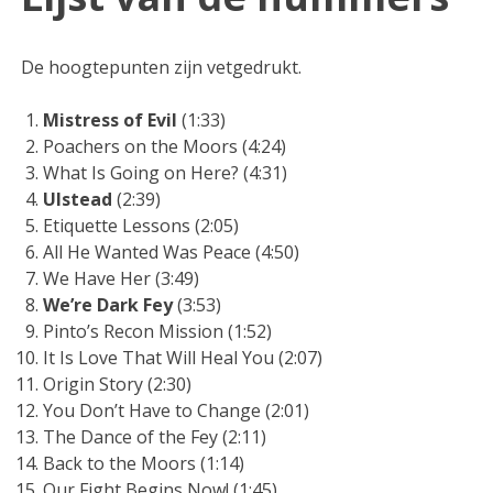
De hoogtepunten zijn vetgedrukt.
Mistress of Evil
(1:33)
Poachers on the Moors (4:24)
What Is Going on Here? (4:31)
Ulstead
(2:39)
Etiquette Lessons (2:05)
All He Wanted Was Peace (4:50)
We Have Her (3:49)
We’re Dark Fey
(3:53)
Pinto’s Recon Mission (1:52)
It Is Love That Will Heal You (2:07)
Origin Story (2:30)
You Don’t Have to Change (2:01)
The Dance of the Fey (2:11)
Back to the Moors (1:14)
Our Fight Begins Now! (1:45)