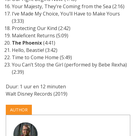
Your Majesty, They’re Coming from the Sea (2:16)
I’ve Made My Choice, You’ll Have to Make Yours
(3:33)
Protecting Our Kind (2:42)
Maleficent Returns (5:09)
The Phoenix
(4:41)
Hello, Beastie! (3:42)
Time to Come Home (5:49)
You Can’t Stop the Girl (performed by Bebe Rexha)
(2:39)
Duur: 1 uur en 12 minuten
Walt Disney Records (2019)
AUTHOR