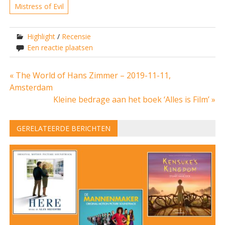
Mistress of Evil
Highlight
/
Recensie
Een reactie plaatsen
Bericht
« The World of Hans Zimmer – 2019-11-11,
Amsterdam
navigatie
Kleine bedrage aan het boek ‘Alles is Film’ »
GERELATEERDE BERICHTEN