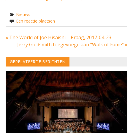
Nieuws
Een reactie plaatsen
Bericht
« The World of Joe Hisaishi – Praag, 2017-04-23
Jerry Goldsmith toegevoegd aan “Walk of Fame” »
navigatie
GERELATEERDE BERICHTEN