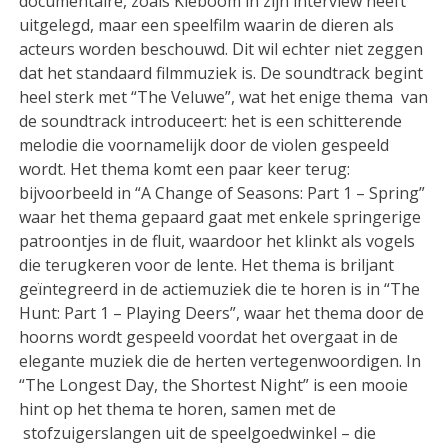
documentaire, zoals Kieboom in zijn interview heeft
uitgelegd, maar een speelfilm waarin de dieren als
acteurs worden beschouwd. Dit wil echter niet zeggen
dat het standaard filmmuziek is. De soundtrack begint
heel sterk met “The Veluwe”, wat het enige thema van
de soundtrack introduceert: het is een schitterende
melodie die voornamelijk door de violen gespeeld
wordt. Het thema komt een paar keer terug:
bijvoorbeeld in “A Change of Seasons: Part 1 – Spring”
waar het thema gepaard gaat met enkele springerige
patroontjes in de fluit, waardoor het klinkt als vogels
die terugkeren voor de lente. Het thema is briljant
geïntegreerd in de actiemuziek die te horen is in “The
Hunt: Part 1 – Playing Deers”, waar het thema door de
hoorns wordt gespeeld voordat het overgaat in de
elegante muziek die de herten vertegenwoordigen. In
“The Longest Day, the Shortest Night” is een mooie
hint op het thema te horen, samen met de
stofzuigerslangen uit de speelgoedwinkel – die