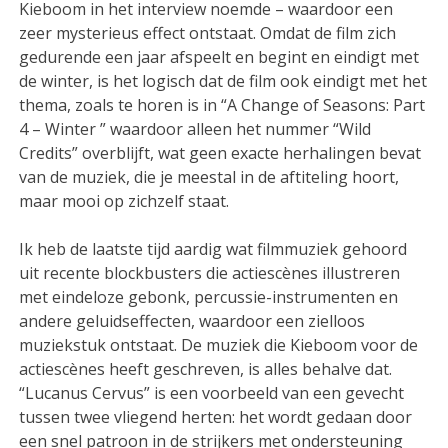
Kieboom in het interview noemde – waardoor een
zeer mysterieus effect ontstaat. Omdat de film zich
gedurende een jaar afspeelt en begint en eindigt met
de winter, is het logisch dat de film ook eindigt met het
thema, zoals te horen is in “A Change of Seasons: Part
4 – Winter ” waardoor alleen het nummer “Wild
Credits” overblijft, wat geen exacte herhalingen bevat
van de muziek, die je meestal in de aftiteling hoort,
maar mooi op zichzelf staat.
Ik heb de laatste tijd aardig wat filmmuziek gehoord
uit recente blockbusters die actiescènes illustreren
met eindeloze gebonk, percussie-instrumenten en
andere geluidseffecten, waardoor een zielloos
muziekstuk ontstaat. De muziek die Kieboom voor de
actiescènes heeft geschreven, is alles behalve dat.
“Lucanus Cervus” is een voorbeeld van een gevecht
tussen twee vliegend herten: het wordt gedaan door
een snel patroon in de strijkers met ondersteuning