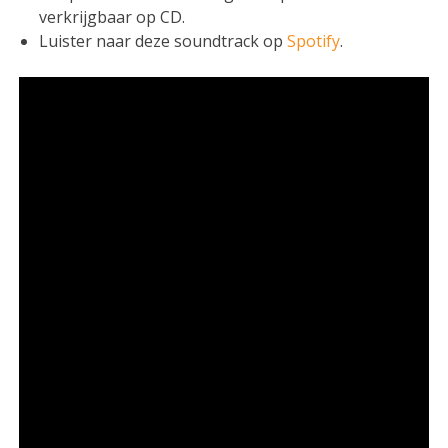
verkrijgbaar op CD.
Luister naar deze soundtrack op
Spotify
.