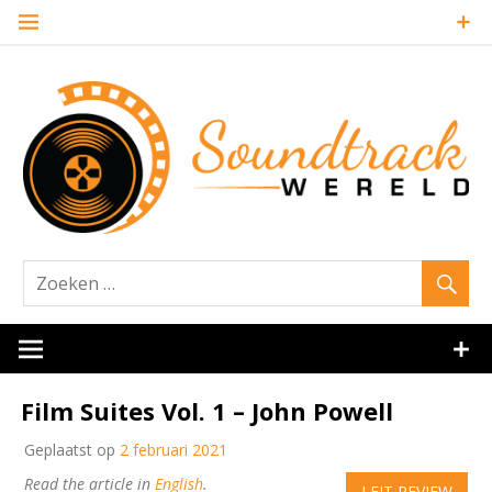
Naar
de
inhoud
springen
Website over filmmuziek en muziek van andere media
Soundtrack
Film Suites Vol. 1 – John Powell
Geplaatst op
2 februari 2021
Read the article in
English
.
LEIT REVIEW