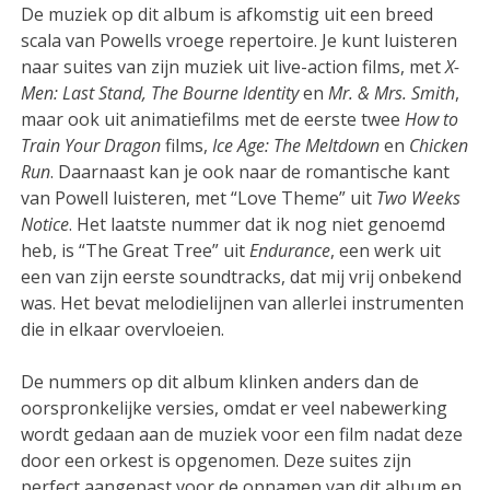
De muziek op dit album is afkomstig uit een breed
scala van Powells vroege repertoire. Je kunt luisteren
naar suites van zijn muziek uit live-action films, met
X-
Men: Last Stand, The Bourne Identity
en
Mr. & Mrs. Smith
,
maar ook uit animatiefilms met de eerste twee
How to
Train Your Dragon
films,
Ice Age: The Meltdown
en
Chicken
Run
. Daarnaast kan je ook naar de romantische kant
van Powell luisteren, met “Love Theme” uit
Two Weeks
Notice
. Het laatste nummer dat ik nog niet genoemd
heb, is “The Great Tree” uit
Endurance
, een werk uit
een van zijn eerste soundtracks, dat mij vrij onbekend
was. Het bevat melodielijnen van allerlei instrumenten
die in elkaar overvloeien.
De nummers op dit album klinken anders dan de
oorspronkelijke versies, omdat er veel nabewerking
wordt gedaan aan de muziek voor een film nadat deze
door een orkest is opgenomen. Deze suites zijn
perfect aangepast voor de opnamen van dit album en